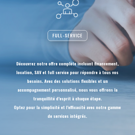
FULL-SERVICE
Découvrez notre offre complète incluant financement,
location, SAV et full service pour répondre à tous vos
besoins. Avec des solutions flexibles et un
accompagnement personnalisé, nous vous offrons la
tranquillité d’esprit à chaque étape.
Optez pour la simplicité et l’efficacité avec notre gamme
de services intégrés.