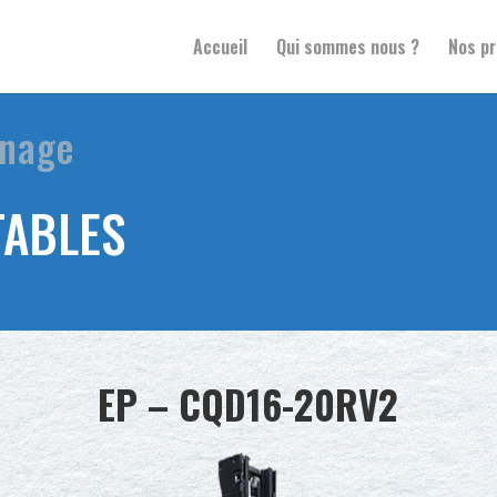
Accueil
Qui sommes nous ?
Nos pr
inage
TABLES
EP – CQD16-20RV2